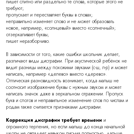
пишет слитно или раздельно те слова, которые этого не
требуют;
пропускает и переставляет буквы в словах;
неправильно изменяет слово и не может образовать
новое, например, «солнцевый» вместо «солнечный»;
отзеркаливает буквы;
пишет неразборчиво.
В зависимости от того, какие ошибки школьник делает,
различают виды дисграфии. При акустической ребёнок не
видит разницы между похожими звуками (с-ш, л-р) и может
написать, например «делево» вместо «дерево».
Оптическая разновидность возникает, когда малыш не
соотносит изображение буквы с нужным звуком и может
написать значок даже в зеркальном отражении. Пропуск
букв и слогов и неправильное изменение слов по числам и
родам также считается признаками дисграфии.
Коррекция дисграфии требует времени
и
огромного терпения, но если малыш до конца начальной
школы не овладеет навыком письма полностью, дальше