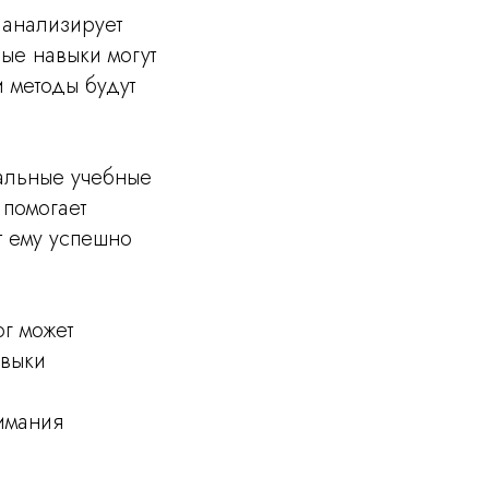
 анализирует
ые навыки могут
и методы будут
альные учебные
 помогает
т ему успешно
г может
авыки
имания