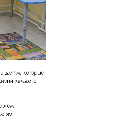
ь детям, которые
жизни каждого
озгом
детям